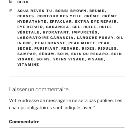
CATÉGORIES
BLOG
ÉTIQUETTES
AQUA RÊVES-TU
,
BOBBI BROWN
,
BRUME
,
CERNES
,
CONTOUR DES YEUX
,
CRÈME
,
CRÈME
HYDRATANTE
,
EFFACLAR
,
EXTRA EYE REPAIR
,
EYE REPAIR
,
GARANCIA
,
GEL
,
HUILE
,
HUILE
VÉGÉTALE
,
HYDRATANT
,
IMPURETÉS
,
LABORATOIRE GARANCIA
,
LAROCHE POSAY
,
OIL
IN ONE
,
PEAU GRASSE
,
PEAU MIXTE
,
PEAU
SÈCHE
,
PURIFIANT
,
REGARD
,
RIDES
,
RIDULES
,
SAMPAR
,
SÉBUM
,
SOIN
,
SOIN DU REGARD
,
SOIN
VISAGE
,
SOINS
,
SOINS VISAGE
,
VISAGE
,
VITAMINE
Laisser un commentaire
Votre adresse de messagerie ne sera pas publiée.
Les
champs obligatoires sont indiqués avec
*
Commentaire