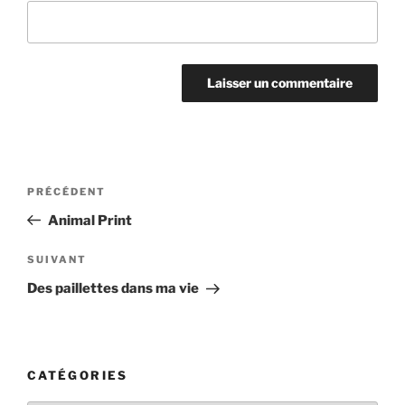
Navigation
Article
PRÉCÉDENT
de
précédent
Animal Print
l’article
Article
SUIVANT
suivant
Des paillettes dans ma vie
CATÉGORIES