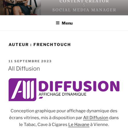
Aller
au
contenu
Menu
principal
AUTEUR :
FRENCHTOUCH
PUBLIÉ
11 SEPTEMBRE 2023
LE
All Diffusion
Conception graphique pour affichage dynamique des
écrans vitrines, mis à disposition par
All Diffusion
dans
le Tabac, Cave à Cigares
Le Havane
à Vienne.