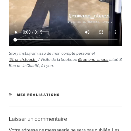
Story Instagram issu de mon compte personnel
@french.touch_
/ Visite de la boutique
@romane_shoes
situé 8
Rue de la Charité, à Lyon.
CATÉGORIES
MES RÉALISATIONS
Laisser un commentaire
Votre adresse de messagerie ne sera pas publiée.
Les