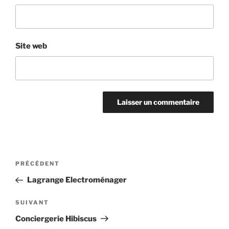
Site web
Navigation
Article
PRÉCÉDENT
de
précédent
Lagrange Electroménager
l’article
Article
SUIVANT
suivant
Conciergerie Hibiscus