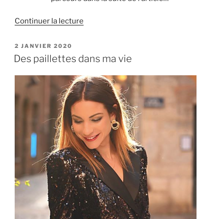
de
Continuer la lecture
« Lyonnaise »
PUBLIÉ
2 JANVIER 2020
LE
Des paillettes dans ma vie