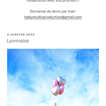
modération avec vos proches ) !
Demande de devis par mail :
babystudioproduction@gmail.com
PUBLIÉ
2 JANVIER 2020
LE
Lyonnaise