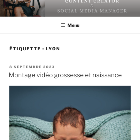
Aller
au
contenu
Menu
principal
ÉTIQUETTE : LYON
PUBLIÉ
8 SEPTEMBRE 2023
LE
Montage vidéo grossesse et naissance