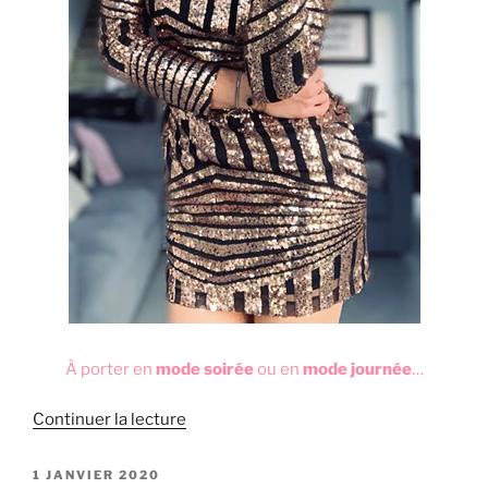
À porter en
mode soirée
ou en
mode journée
…
de
Continuer la lecture
« Des
paillettes
PUBLIÉ
1 JANVIER 2020