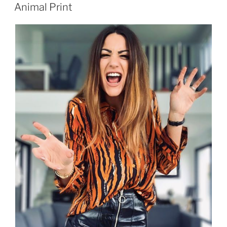
LE
dans
Animal Print
ma
vie »